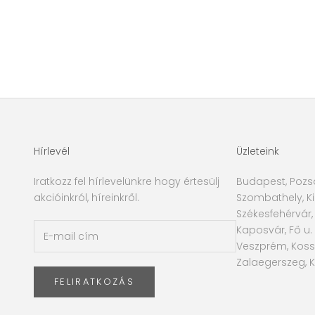
Hírlevél
Üzleteink
Iratkozz fel hírlevelünkre hogy értesülj
Budapest, Pozso
akcióinkról, híreinkről.
Szombathely, Kir
Székesfehérvár,
Kaposvár, Fő u. 
Veszprém, Kossu
Zalaegerszeg, K
FELIRATKOZÁS