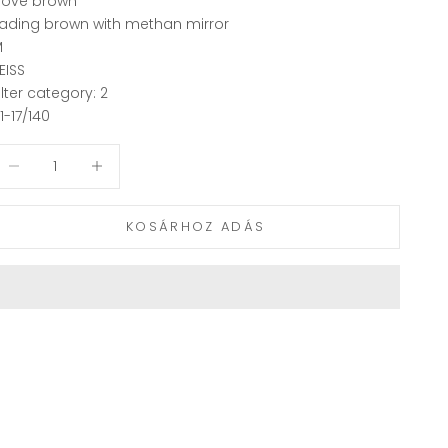
ove brown
ading brown with methan mirror
M
EISS
ilter category: 2
1-17/140
ennyiség csökkentése
Mennyiség csökkentése
KOSÁRHOZ ADÁS