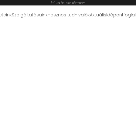
Stílus és szakértelem
eteink
Szolgáltatásaink
Hasznos tudnivalók
Aktuális
Időpontfogla