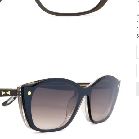
D
F
Z
F
5
M