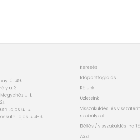
Keresés
Időpontfoglalás
nyi út 49.
ály u. 3.
Rólunk
 Megyeház u. 1.
Üzleteink
21.
Visszaküldési és visszatérít
th Lajos u. 15.
szabályzat
ossuth Lajos u. 4-6.
Elállás / visszaküldés indít
ÁSZF