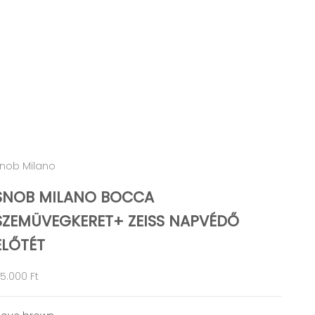
nob Milano
SNOB MILANO BOCCA
SZEMÜVEGKERET+ ZEISS NAPVÉDŐ
ELŐTÉT
kciós ár
5.000 Ft