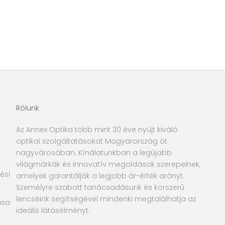
Rólunk
Az Annex Optika több mint 30 éve nyújt kiváló
optikai szolgáltatásokat Magyarország öt
nagyvárosában. Kínálatunkban a legújabb
világmárkák és innovatív megoldások szerepelnek,
ési
amelyek garantálják a legjobb ár-érték arányt.
Személyre szabott tanácsadásunk és korszerű
lencséink segítségével mindenki megtalálhatja az
ása
ideális látásélményt.