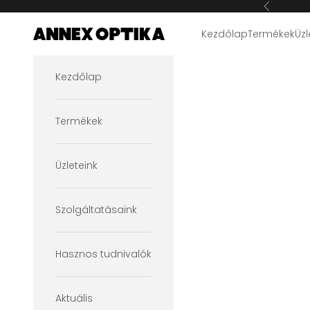
Ugrás a tartalomra
Előző
Kezdőlap
Termékek
Üzl
Annex Optika
Kezdőlap
Termékek
Üzleteink
Szolgáltatásaink
Hasznos tudnivalók
Aktuális