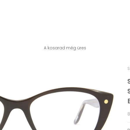
A kosarad még üres
S
A
8