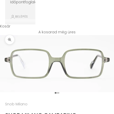
Időpontfoglalás
BELÉPÉS
Kosár
A kosarad még üres
Kép nagyítása
Ugrás a(z) 1. termékre
Ugrás a(z) 2. termékre
Ugrás a(z) 3. termékre
Snob Milano