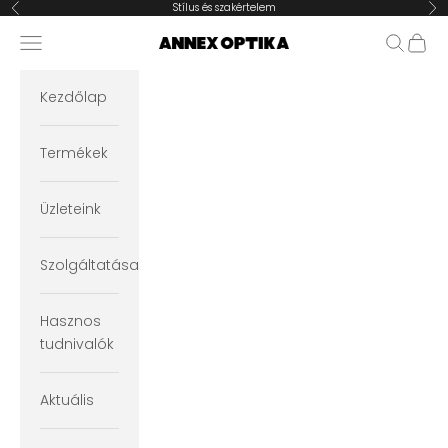
Ugrás a tartalomra
Stílus és szakértelem
Előző
Köv
Navigációs menü megnyitása
Keresés
Kosár
Annex Optika
Kezdőlap
Termékek
Üzleteink
Szolgáltatásaink
Hasznos
tudnivalók
Aktuális