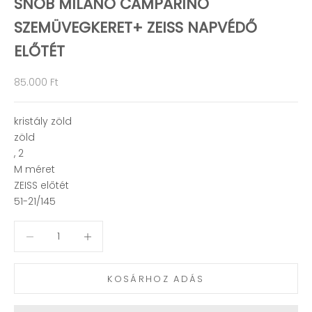
SNOB MILANO CAMPARINO
SZEMÜVEGKERET+ ZEISS NAPVÉDŐ
ELŐTÉT
Akciós ár
85.000 Ft
kristály zöld
zöld
, 2
M méret
ZEISS előtét
51-21/145
Mennyiség csökkentése
Mennyiség csökkentése
KOSÁRHOZ ADÁS