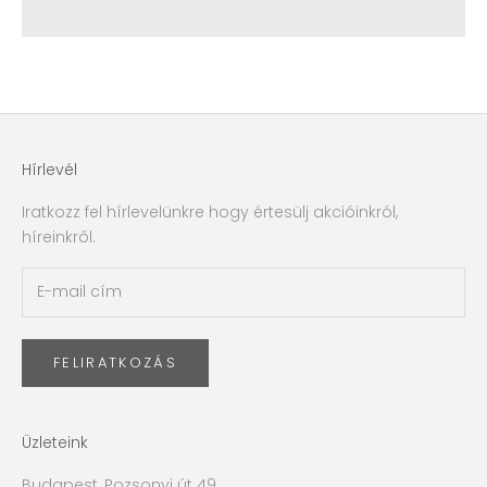
Hírlevél
Iratkozz fel hírlevelünkre hogy értesülj akcióinkról,
híreinkről.
FELIRATKOZÁS
Üzleteink
Budapest, Pozsonyi út 49.