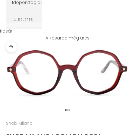
Időpontfoglalás
BELÉPÉS
Kosár
A kosarad még üres
Kép nagyítása
Ugrás a(z) 1. termékre
Ugrás a(z) 2. termékre
Ugrás a(z) 3. termékre
Snob Milano