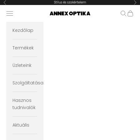
Ugrás a tartalomra
Stílus és szakértelem
Előző
Köv
Navigációs menü megnyitása
Keresés
Kosár
Annex Optika
Kezdőlap
Termékek
Üzleteink
Szolgáltatásaink
Hasznos
tudnivalók
Aktuális