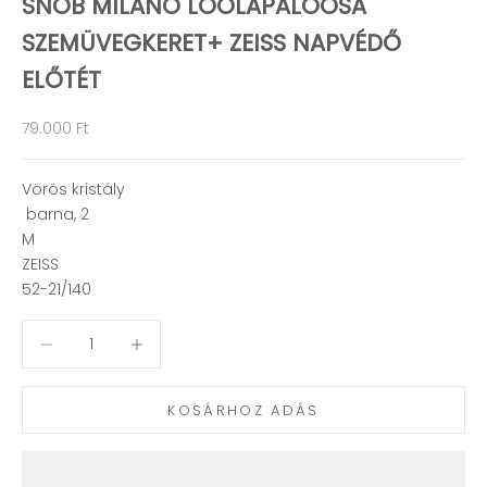
SNOB MILANO LOOLAPALOOSA
SZEMÜVEGKERET+ ZEISS NAPVÉDŐ
ELŐTÉT
Akciós ár
79.000 Ft
Vörös kristály
barna, 2
M
ZEISS
52-21/140
Mennyiség csökkentése
Mennyiség csökkentése
KOSÁRHOZ ADÁS