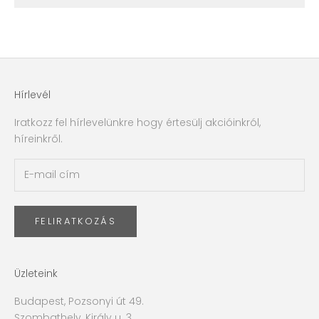
Hírlevél
Iratkozz fel hírlevelünkre hogy értesülj akcióinkról,
híreinkről.
FELIRATKOZÁS
Üzleteink
Budapest, Pozsonyi út 49.
Szombathely, Király u. 3.