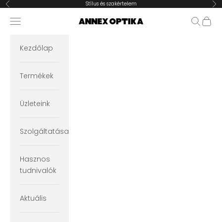
Ugrás a tartalomra
Stílus és szakértelem
Előző
Köv
Navigációs menü megnyitása
Keresés
Kosár
Annex Optika
Kezdőlap
Termékek
Üzleteink
Szolgáltatásaink
Hasznos
tudnivalók
Aktuális