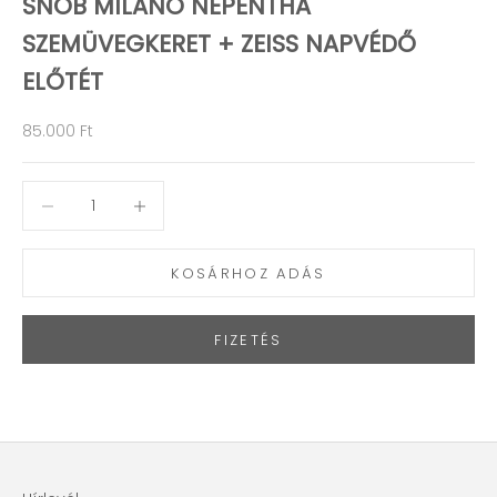
SNOB MILANO NEPENTHA
SZEMÜVEGKERET + ZEISS NAPVÉDŐ
ELŐTÉT
Akciós ár
85.000 Ft
Mennyiség csökkentése
Mennyiség csökkentése
KOSÁRHOZ ADÁS
FIZETÉS